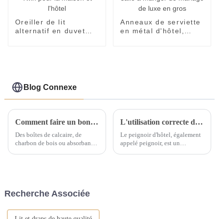
Oreiller de lit
Anneaux de serviette
alternatif en duvet
en métal d'hôtel,
King Queen Full Twin
anneaux de salle à
pour la maison et
manger de mariage
l'hôtel
de luxe en gros
Blog Connexe
Comment faire un bon travail pour éliminer l’humidité et prévenir la moisissure du linge de chambre ?
L'utilisation correcte d'un peignoir est la suivante
Des boîtes de calcaire, de
Le peignoir d'hôtel, également
charbon de bois ou absorbant
appelé peignoir, est un
l'humidité peuvent être
vêtement porté après avoir pris
utilisées dans la pièce pour
un bain. D'une manière
absorber l'humidité. Ils peuvent
générale, les peignoirs en forme
être emballés dans de petits
de serviette ont une bonne
sacs en tissu et placés dans
absorption d'eau. Après avoir
Recherche Associée
différents coins de la pièce
pris un bain, utilisez une
pour garder l'air sec....
serviette douce pour sécher...
Lit et draps de haute qualité