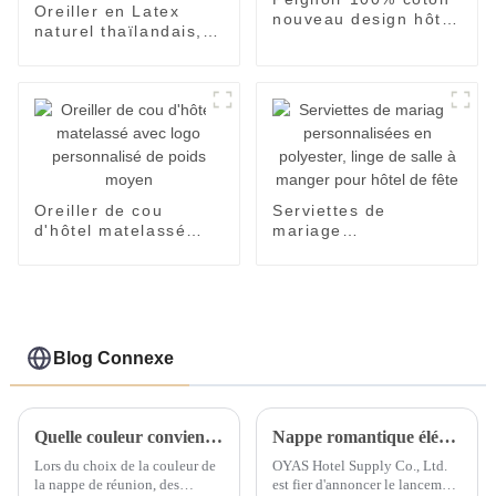
Oreiller en Latex
nouveau design hôtel
naturel thaïlandais,
5 étoiles de luxe
oreillers de couchage
confortables et de
luxe
Oreiller de cou
Serviettes de
d'hôtel matelassé
mariage
avec logo
personnalisées en
personnalisé de
polyester, linge de
poids moyen
salle à manger pour
hôtel de fête
Blog Connexe
Quelle couleur convient pour la nappe de réunion ?
Nappe romantique élégante, décoration de fête d'hôtel de mariage, vente en gros
Lors du choix de la couleur de
OYAS Hotel Supply Co., Ltd.
la nappe de réunion, des
est fier d'annoncer le lancement