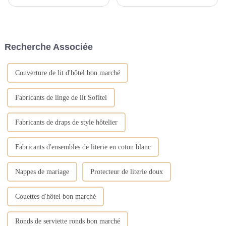
facteurs tels que la tonalité
de sa nouvelle gamme de
générale de la couleur, la
nappes romantiques, parfaites
tonalité de couleur principale,
pour ajouter une touche
la tonalité de couleur auxiliaire
d'élégance à tout décor de
et la texture du matériau
mariage, d'hôtel ou de fête.
Recherche Associée
doivent être pris en compte.
Avec plus de 15 ans...
L'analyse spécifique est la
suivante...
Couverture de lit d'hôtel bon marché
Fabricants de linge de lit Sofitel
Fabricants de draps de style hôtelier
Fabricants d'ensembles de literie en coton blanc
Nappes de mariage
Protecteur de literie doux
Couettes d'hôtel bon marché
Ronds de serviette ronds bon marché