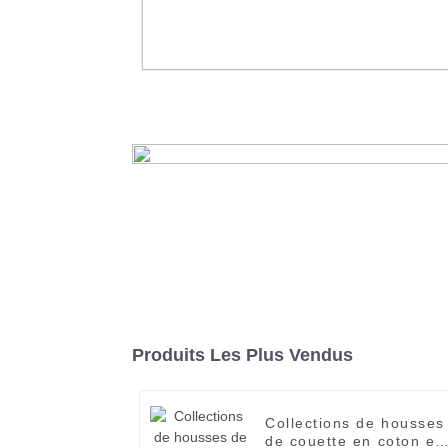
Serviettes de bain et de douche, t
de serviette pour le visage et le c
pour spa et hôtel
En savoir plus
Produits Les Plus Vendus
Collections de housses
de couette en coton et