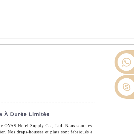
ier depuis 2008.
opos De Nous
Nouvelles
Contactez-Nous
e À Durée Limitée
n que OYAS Hotel Supply Co., Ltd. Nous sommes
er. Nos draps-housses et plats sont fabriqués à