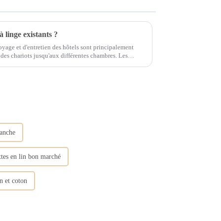
à linge existants ?
toyage et d'entretien des hôtels sont principalement
es chariots jusqu'aux différentes chambres. Les
ntes : 1. Remplacer la literie...
lanche
ttes en lin bon marché
n et coton