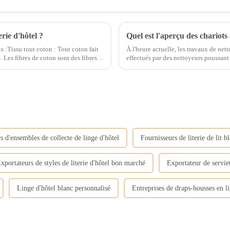
erie d'hôtel ?
Quel est l'aperçu des chariots 
ts :Tissu tout coton : Tout coton fait
À l'heure actuelle, les travaux de net
res
effectués par des nettoyeurs poussant d
responsabilités du poste sont les suiva
s d'ensembles de collecte de linge d'hôtel
Fournisseurs de literie de lit b
xportateurs de styles de literie d'hôtel bon marché
Exportateur de servie
Linge d'hôtel blanc personnalisé
Entreprises de draps-housses en li