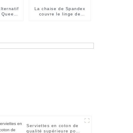
alternatif
La chaise de Spandex
g Queen
couvre le linge de
our la
banquet de mariage
'hôtel
de partie de réunion
d'hôtel
Serviettes en coton de
qualité supérieure pour