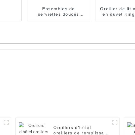
Ensembles de
Oreiller de lit 
serviettes douces
en duvet Kin
hôtel SPA serviette de
Full Twin p
bain blanche de bonne
maison et l
qualité
apis
orps,
Oreillers d'hôtel
oreillers de remplissage