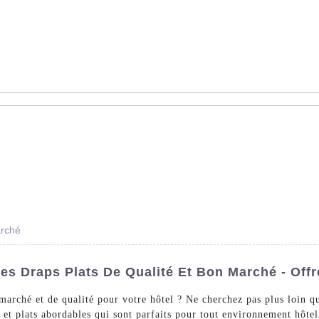
AS - Dédié à la vente en gros de linge d'hôtel dans le monde ent
s De Lit
Linge De Bain
La Nappe
Un Arrêt
À Pr
arché
s Draps Plats De Qualité Et Bon Marché - Offr
 marché et de qualité pour votre hôtel ? Ne cherchez pas plus loi
et plats abordables qui sont parfaits pour tout environnement hôteli