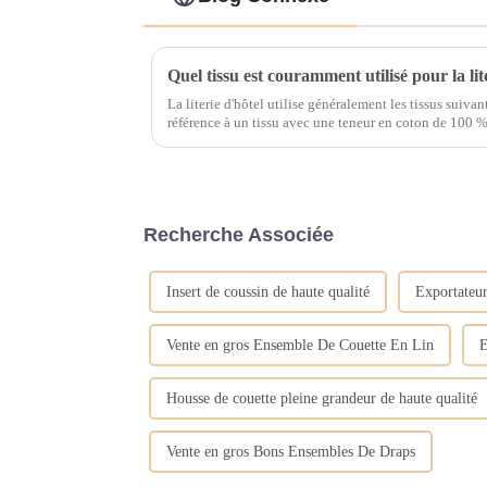
Quel tissu est couramment utilisé pour la lit
La literie d'hôtel utilise généralement les tissus suivan
référence à un tissu avec une teneur en coton de 100 %. Les fibres de coton sont des fib
naturelles qui ne provoquent aucune irritation...
Recherche Associée
Insert de coussin de haute qualité
Exportateur
Vente en gros Ensemble De Couette En Lin
E
Housse de couette pleine grandeur de haute qualité
Vente en gros Bons Ensembles De Draps