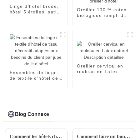
Linge d'hôtel brodé,
Oreiller 100 % coton
hôtel 5 étoiles, satin,
biologique rempli de
logo personnalisé
plumes d'oie blanche,
oreiller d'hôtel
Oreiller cervical en
rouleau en Latex
Ensembles de linge
naturel Description
de textile d'hôtel de
détaillée
tissu décoratif
adaptés aux besoins
du client par jupe de
lit d'hôtel
Blog Connexe
Comment les hôtels choisissent-ils un oreiller de lit d'hôtel approprié ?
Comment faire un bon travail pour éliminer l’humidité et prévenir la moisissure du linge de chambre ?