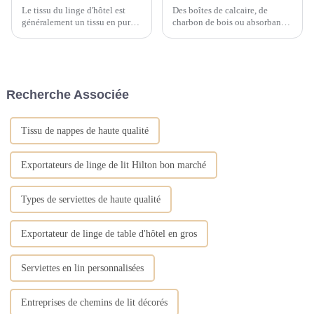
Le tissu du linge d'hôtel est
Des boîtes de calcaire, de
généralement un tissu en pur
charbon de bois ou absorbant
coton de haute densité et de
l'humidité peuvent être
haute densité, alors comment
utilisées dans la pièce pour
choisir d'acheter des oreillers
absorber l'humidité. Ils peuvent
de lit d'hôtel dans une literie en
être emballés dans de petits
linge d'hôtel ? Comment
sacs en tissu et placés dans
Recherche Associée
choisir un oreiller de lit d'hôtel
différents coins de la pièce
avec...
pour garder l'air sec....
Tissu de nappes de haute qualité
Exportateurs de linge de lit Hilton bon marché
Types de serviettes de haute qualité
Exportateur de linge de table d'hôtel en gros
Serviettes en lin personnalisées
Entreprises de chemins de lit décorés