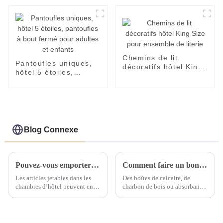
de tri d'acier
ajustée à poche
inoxydable
profonde
Chemins de lit
Pantoufles uniques,
décoratifs hôtel King
hôtel 5 étoiles,
Size pour ensemble
pantoufles à bout
de literie
fermé pour adultes et
enfants
Blog Connexe
Pouvez-vous emporter les articles jetables de l'hôtel lorsque vous voyagez ?
Comment faire un bon travail pour éliminer l’humidité et prévenir la moisissure du linge de chambre ?
Les articles jetables dans les
Des boîtes de calcaire, de
chambres d’hôtel peuvent en
charbon de bois ou absorbant
effet être retirés directement au
l'humidité peuvent être
moment du départ. Un
utilisées dans la pièce pour
ensemble complet d'articles de
absorber l'humidité. Ils peuvent
toilette Eco Friendly,
être emballés dans de petits