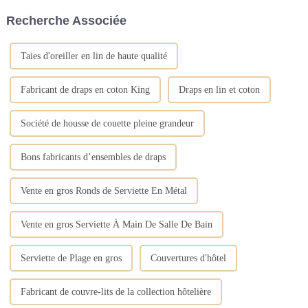
comprenant des brosses à dents,
sacs en tissu et placés dans
Recherche Associée
du dentifrice, des peignes, des
différents coins de la pièce
bonnets de douche, des rasoirs,
pour garder l'air sec....
un...
Taies d'oreiller en lin de haute qualité
Fabricant de draps en coton King
Draps en lin et coton
Société de housse de couette pleine grandeur
Bons fabricants d’ensembles de draps
Vente en gros Ronds de Serviette En Métal
Vente en gros Serviette À Main De Salle De Bain
Serviette de Plage en gros
Couvertures d'hôtel
Fabricant de couvre-lits de la collection hôtelière