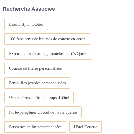
sur le comptoir du meuble-
et la texture du matériau
Recherche Associée
lavabo sert à empêcher l'eau de
doivent être pris en compte.
couler.
L'analyse spécifique est la
suivante...
Literie style hôtelier
100 fabricants de housses de couette en coton
Exportateurs de protège-matelas ajustés Queen
Couette de literie personnalisée
Pantoufles jetables personnalisées
Usines d'ensembles de draps d'hôtel
Porte-parapluies d'hôtel de haute qualité
Serviettes en lin personnalisées
Hôtel Couette