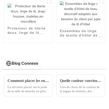
Protecteur de literie
Ensembles de linge
doux, linge de lit,
de textile d'hôtel de
drap-housse, matelas
tissu décoratif
en microfibre
adaptés aux besoins
du client par jupe de
lit d'hôtel
Blog Connexe
Comment placer les ensembles de serviettes d'hôtel ?
Quelle couleur convient pour la nappe de réunion ?
La serviette placée sur la porte
Lors du choix de la couleur de
de la salle de douche est plus
la nappe de réunion, des
épaisse et sert de tapis au sol
facteurs tels que la tonalité
pour être antidérapant. Le tapis
générale de la couleur, la
de bain placé sur la poignée de
tonalité de couleur principale,
la porte de la salle de bain ou
la tonalité de couleur auxiliaire