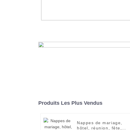
Taie d'oreiller de coussin d'hôte
couverture décorative personnali
vente en gros, 45x45cm
En savoir plus
Produits Les Plus Vendus
Nappes de mariage,
hôtel, réunion, fête,