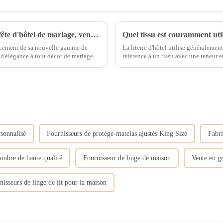
Nappe romantique élégante, décoration de fête d'hôtel de mariage, vente en gros
Quel tissu est couramment utili
ancement de sa nouvelle gamme de
La literie d'hôtel utilise généralement
d'élégance à tout décor de mariage,
référence à un tissu avec une teneur en coton de 100 %. Les f
naturelles qui ne provoquent aucune ir
rsonnalisé
Fournisseurs de protège-matelas ajustés King Size
Fabri
ambre de haute qualité
Fournisseur de linge de maison
Vente en 
nisseurs de linge de lit pour la maison