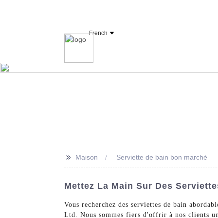
Fabricant et fournisseur de linge d'hôtel OY
French
Maison
Drap
>>
Maison
Serviette de bain bon marché
Mettez La Main Sur Des Serviette
Vous recherchez des serviettes de bain abordabl
Ltd. Nous sommes fiers d'offrir à nos clients un