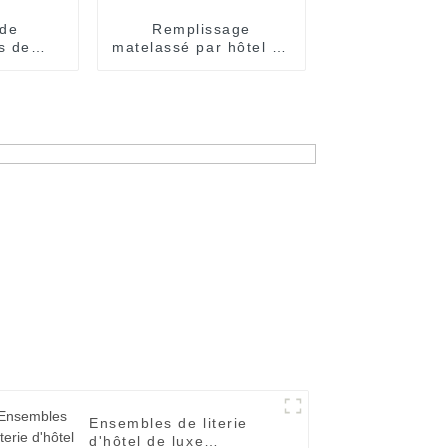
 de
Remplissage
s de
matelassé par hôtel de
dapté le
toile blanche de coton
 épais
de la chambre à
soins du
coucher 100% de
lyester
couettes de Microfibre
l
Ensembles de literie
d'hôtel de luxe