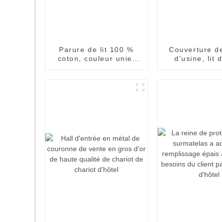
Parure de lit 100 %
Couverture de
coton, couleur unie,
d'usine, lit 
design matelassé.
coloré, couve
lit Que