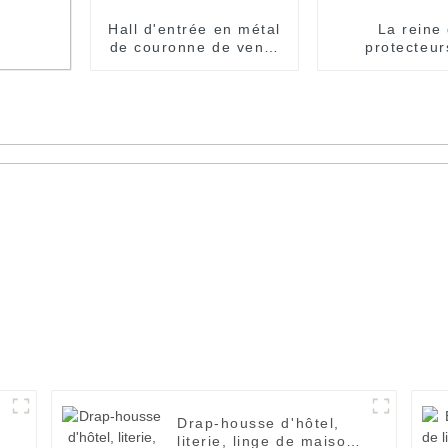
Hall d'entrée en métal
La reine
de couronne de vente
protecteur
en gros d'or de haute
surmatelas a a
qualité de chariot de
remplissage
chariot d'hôtel
adapté aux be
l,
client par po
sée,
d'hôte
Drap-housse d'hôtel,
literie, linge de maison,