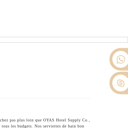
ier depuis 2008.
opos De Nous
Nouvelles
Contactez-Nous
!
herchez pas plus loin que OYAS Hotel Supply Co.,
 tous les budgets. Nos serviettes de bain bon