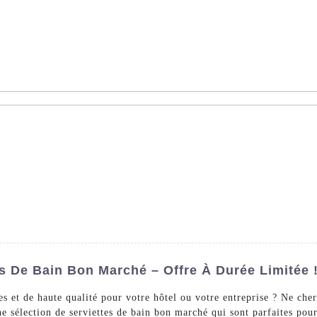
AS - Dédié à la vente en gros de linge d'hôtel dans le monde ent
s De Lit
Linge De Bain
La Nappe
Un Arrêt
À Pr
s De Bain Bon Marché – Offre À Durée Limitée 
es et de haute qualité pour votre hôtel ou votre entreprise ? Ne c
e sélection de serviettes de bain bon marché qui sont parfaites pour