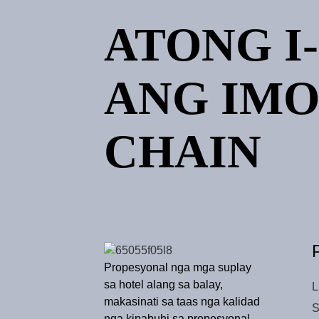
Wholesale Fitness Towel
Tanan nga Cotton Soft
ATONG I-
Absorbent Towel Gibag-on
Gidugayon Marathon
Towel Logo Custom
Wholesale Cotton Small
Square 30*30 Hand Towel
ANG IMO
Embroidery Logo Gift
Towel Yellow Blue Grey
Cotton Small Square
CHAIN
Propesyonal nga mga suplay
sa hotel alang sa balay,
L
makasinati sa taas nga kalidad
S
nga kinabuhi sa propesyonal