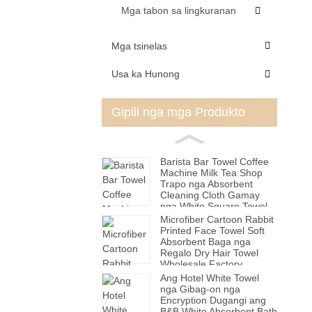
Mga tabon sa lingkuranan
Mga tsinelas
Usa ka Hunong
Gipili nga mga Produkto
Barista Bar Towel Coffee
Machine Milk Tea Shop
Trapo nga Absorbent
Cleaning Cloth Gamay
nga White Square Towel
Hand Towel
Microfiber Cartoon Rabbit
Printed Face Towel Soft
Absorbent Baga nga
Regalo Dry Hair Towel
Wholesale Factory
Ang Hotel White Towel
nga Gibag-on nga
Encryption Dugangi ang
B&B White Absorbent Bath