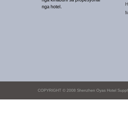
H
nga hotel.
M
COPYRIGHT © 2008 Shenzhen Oyas Hotel Supply 