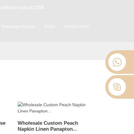
kalibutan sukad 2008.
Mahitungod Kanato
Balita
Kontaka Kami
ese
Wholesale Custom Peach
Napkin Linen Panapton...