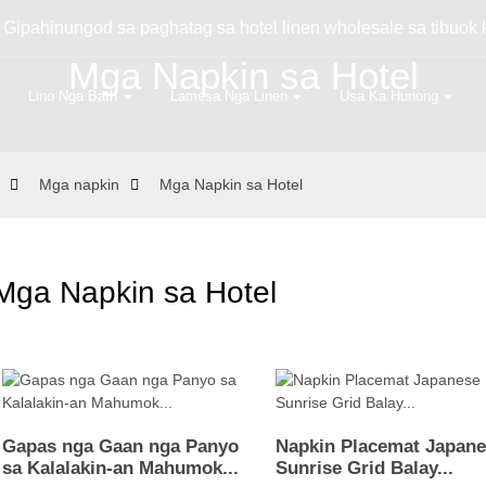
 Gipahinungod sa paghatag sa hotel linen wholesale sa tibuok 
Mga Napkin sa Hotel
Lino Nga Bath
Lamesa Nga Linen
Usa Ka Hunong
Mga napkin
Mga Napkin sa Hotel
Mga Napkin sa Hotel
Gapas nga Gaan nga Panyo
Napkin Placemat Japan
sa Kalalakin-an Mahumok...
Sunrise Grid Balay...