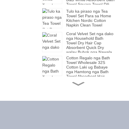
Towel Square Towel Dili
Malaglag ang Buhok
Tulo ka piraso nga Tea
Towel Set Para sa Home
Kitchen Nordic Cotton
Napkin Clean Towel
Coral Velvet Set nga dako
nga Household Bath
Towel Dry Hair Cap
Absorbent Quick Dry
walay Buhok nga Nawala
Mabaga nga Soft Bath
Cotton Regalo nga Bath
Towel Cover
Towel Wholesale 32S
Cotton Laki ug Babaye
nga Hamtong nga Bath
Towel Absorbent Hair
Home Bath Towel
Cotton Bath Towel Adult
Gift Bath Towel Para sa
mga Lalaki ug Babaye
Dako nga Towel Water
Cube Bath Towel
Wholesale Plain Beach
Kahayag nga Luxury
Towel
Ceramic Pearl Handle
Knife Fork Spoon Creative
Tableware Set nga taas
nga Abel sa Panagway
nga Western-style Cutlery