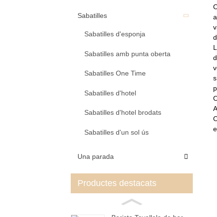
O
Sabatilles
a
v
Sabatilles d'esponja
d
L
Sabatilles amb punta oberta
d
v
Sabatilles One Time
s
p
Sabatilles d'hotel
A
Sabatilles d'hotel brodats
O
e
Sabatilles d'un sol ús
Una parada
Productes destacats