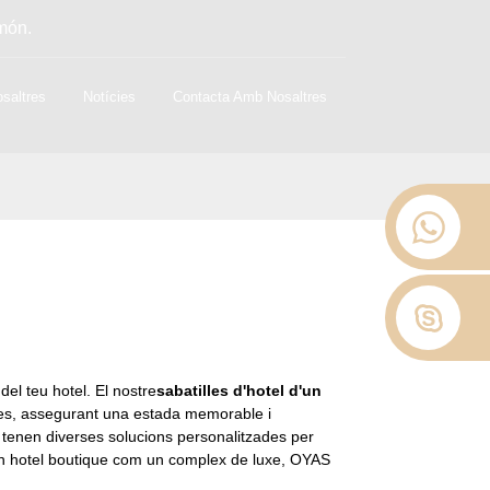
 món.
saltres
Notícies
Contacta Amb Nosaltres
el teu hotel. El nostre
sabatilles d'hotel d'un
stes, assegurant una estada memorable i
s tenen diverses solucions personalitzades per
es un hotel boutique com un complex de luxe, OYAS