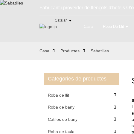
Fabricant i proveïdor de llençols d'hotels OYA
Catalan
Casa
Roba De Llit
Casa
Productes
Sabatilles
Categories de productes
Roba de llit
S
L
Roba de bany
s
Catifes de bany
a
s
Roba de taula
t