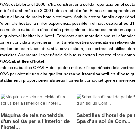
YAS, establerta el 2008, s'ha construït una sòlida reputació en el secto
mb èxit amb més de 3.000 hotels a tot el món. El nostre compromís amb l
algut el favor de molts hotels estimats. Amb la nostra àmplia experièn
'oferir als hostes la millor experiència possible, i el nostre
sabatilles d'
es nostres sabatilles d'hotel són principalment blanques, amb un aspec
e qualsevol habitació d'hotel. Fabricats amb materials suaus i còmode
ostres convidats apreciaran. Tant si els vostres convidats es relaxen de
implement es relaxen durant la seva estada, les nostres sabatilles ofer
racticitat. Augmenta l'experiència dels teus hostes i mostra el teu co
OYAS
Sabatilles d'hotel.
mb les sabatilles OYAS Hotel, podeu millorar l'experiència dels vostres
YAS per obtenir una alta qualitat,
personalitzar
ed
sabatilles d'hotel
qu
stabliment i proporcionen als seus hostes la comoditat que es mereixe
Màquina de tela no teixida
Sabatilles d'hotel de pel
d'un sol ús per a l'interior de
Spa d'un sol ús Com...
l'hotel...