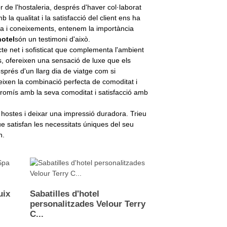
r de l'hostaleria, després d'haver col·laborat
a qualitat i la satisfacció del client ens ha
cia i coneixements, entenem la importància
hotel
són un testimoni d'això.
te net i sofisticat que complementa l'ambient
s, ofereixen una sensació de luxe que els
sprés d'un llarg dia de viatge com si
eixen la combinació perfecta de comoditat i
mpromís amb la seva comoditat i satisfacció amb
 hostes i deixar una impressió duradora. Trieu
e satisfan les necessitats úniques del seu
n.
uix
Sabatilles d'hotel
personalitzades Velour Terry
C...