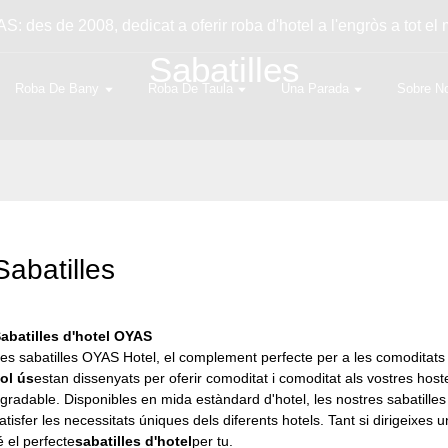
S: des de 2008, dedicat a oferir roba d'hotel a l'engròs a tot el
Sabatilles
Roba De Bany
Roba De Taula
Una Parada
Sobre No
Sabatilles
abatilles d'hotel OYAS
es sabatilles OYAS Hotel, el complement perfecte per a les comoditats d
ol ús
estan dissenyats per oferir comoditat i comoditat als vostres ho
gradable. Disponibles en mida estàndard d'hotel, les nostres sabatille
atisfer les necessitats úniques dels diferents hotels. Tant si dirigeix
é el perfecte
sabatilles d'hotel
per tu.