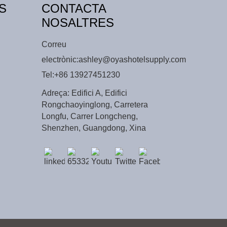
S
CONTACTA
NOSALTRES
Correu
electrònic:
ashley@oyashotelsupply.com
Tel:
+86 13927451230
Adreça: Edifici A, Edifici
Rongchaoyinglong, Carretera
Longfu, Carrer Longcheng,
Shenzhen, Guangdong, Xina