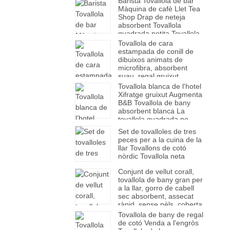
Barista Tovallola de bar
Màquina de cafè Llet Tea
Shop Drap de neteja
absorbent Tovallola
quadrada petita Tovallola
de mà
Tovallola de cara
estampada de conill de
dibuixos animats de
microfibra, absorbent
suau, regal gruixut,
tovallola de cabell sec,
Tovallola blanca de l'hotel
fàbrica a l'engròs
Xifratge gruixut Augmenta
B&B Tovallola de bany
absorbent blanca La
tovallola quadrada no
perd els cabells
Set de tovalloles de tres
peces per a la cuina de la
llar Tovallons de cotó
nòrdic Tovallola neta
Conjunt de vellut corall,
tovallola de bany gran per
a la llar, gorro de cabell
sec absorbent, assecat
ràpid, sense pèls, coberta
de tovallola de bany suau
Tovallola de bany de regal
gruixuda
de cotó Venda a l'engròs