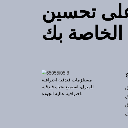
على تحسين
الماص منشفة ماراثون
سميكة وممتدة بشعار
مخصص
منشفة يد قطنية صغيرة
مربعة مقاس 30*30 للبيع
 الخاصة بك
بالجملة منشفة هدية مطرزة
بشعار أصفر وأزرق ورمادي
من القطن مربعة صغيرة
مستلزمات فندقية احترافية
للمنزل، استمتع بحياة فندقية
ق
احترافية عالية الجودة.
ق
ق
ق