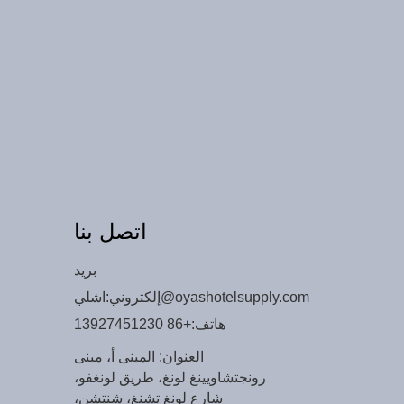
اتصل بنا
بريد
اشلي@oyashotelsupply.com
إلكتروني:
هاتف:
+86 13927451230
العنوان: المبنى أ، مبنى
رونجتشاويينغ لونغ، طريق لونغفو،
شارع لونغ تشنغ، شنتشن،