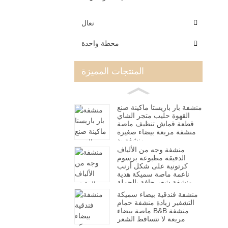
نعال
محطة واحدة
المنتجات المميزة
منشفة بار باريستا ماكينة صنع
القهوة حليب متجر الشاي
قطعة قماش تنظيف ماصة
منشفة مربعة بيضاء صغيرة
منشفة يد
منشفة وجه من الألياف
الدقيقة مطبوعة برسوم
كرتونية على شكل أرنب
ناعمة ماصة سميكة هدية
منشفة شعر جافة بالجملة
من المصنع
منشفة فندقية بيضاء سميكة
التشفير زيادة منشفة حمام
ماصة بيضاء B&B منشفة
مربعة لا تتساقط الشعر