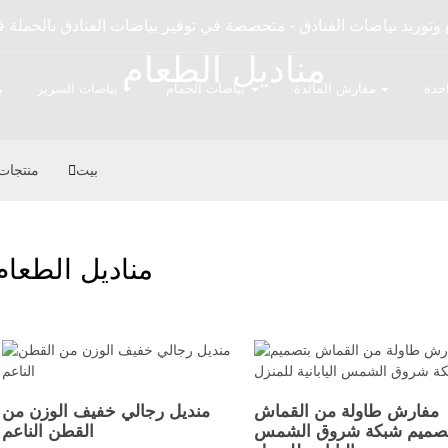
مناديل الطعام
حدة
مفارش المائدة
بياضات الحمام
بياضات السرير
ب
بيت
منتجات
مناديل الطعام
مفارش طاولة من القماش
منديل رجالي خفيف الوزن من
صميم شبكة شروق الشمس
القطن الناعم